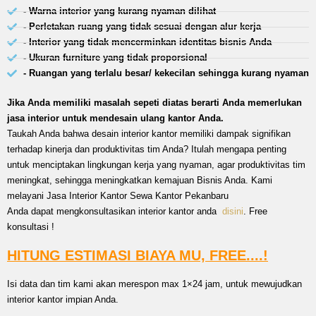
- Warna interior yang kurang nyaman dilihat
- Perletakan ruang yang tidak sesuai dengan alur kerja
- Interior yang tidak mencerminkan identitas bisnis Anda
- Ukuran furniture yang tidak proporsional
- Ruangan yang terlalu besar/ kekecilan sehingga kurang nyaman
Jika Anda memiliki masalah sepeti diatas berarti Anda memerlukan
jasa interior untuk mendesain ulang kantor Anda.
Taukah Anda bahwa desain interior kantor memiliki dampak signifikan
terhadap kinerja dan produktivitas tim Anda? Itulah mengapa penting
untuk menciptakan lingkungan kerja yang nyaman, agar produktivitas tim
meningkat, sehingga meningkatkan kemajuan Bisnis Anda. Kami
melayani Jasa Interior Kantor Sewa Kantor Pekanbaru
Anda dapat mengkonsultasikan interior kantor anda
disini
. Free
konsultasi !
HITUNG ESTIMASI BIAYA MU, FREE....!
Isi data dan tim kami akan merespon max 1×24 jam, untuk mewujudkan
interior kantor impian Anda.