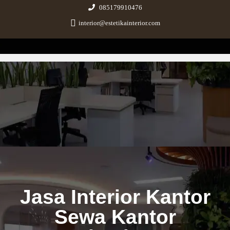
085179910476
interior@estetikainterior.com
Estetika Interior
Design & Build Consultant
Jasa Interior Kantor
Sewa Kantor