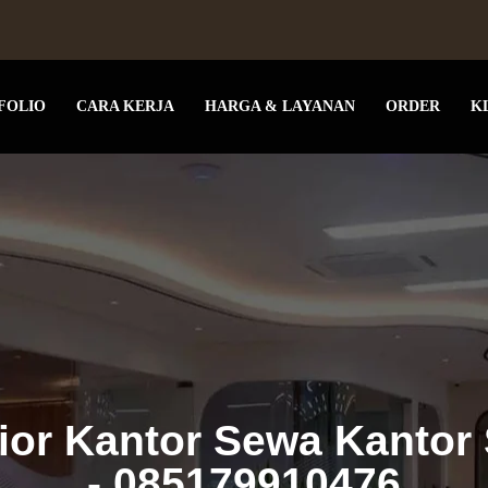
FOLIO
CARA KERJA
HARGA & LAYANAN
ORDER
K
rior Kantor Sewa Kanto
- 085179910476