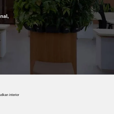
nal,
dkan interior