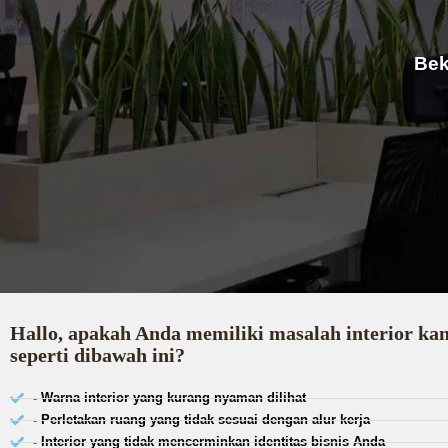
Bek
Hallo, apakah Anda memiliki masalah interior ka
seperti dibawah ini?
- Warna interior yang kurang nyaman dilihat
- Perletakan ruang yang tidak sesuai dengan alur kerja
- Interior yang tidak mencerminkan identitas bisnis Anda