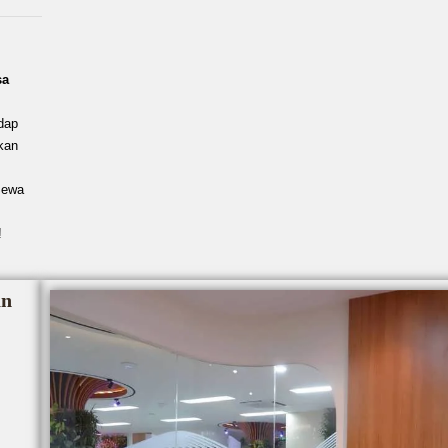
sa
dap
kan
Sewa
!
an