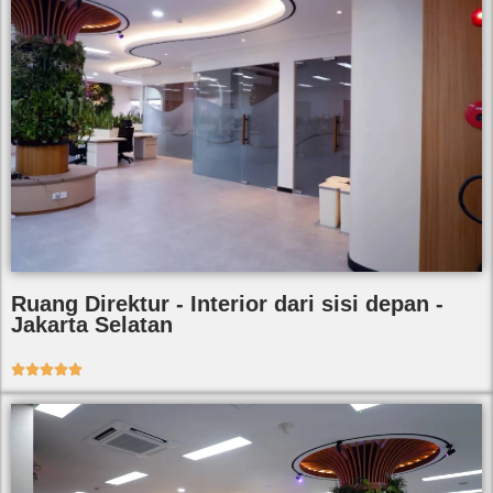
Ruang Direktur - Interior dari sisi depan -
Jakarta Selatan




