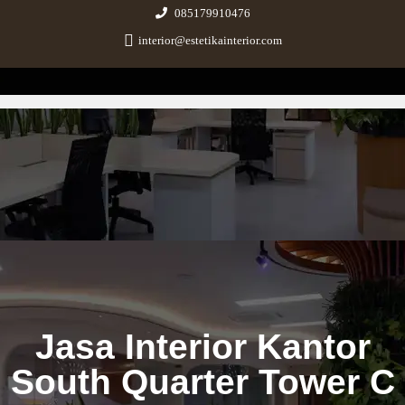
085179910476
interior@estetikainterior.com
Estetika Interior
Design & Build Consultant
Jasa Interior Kantor
South Quarter Tower C