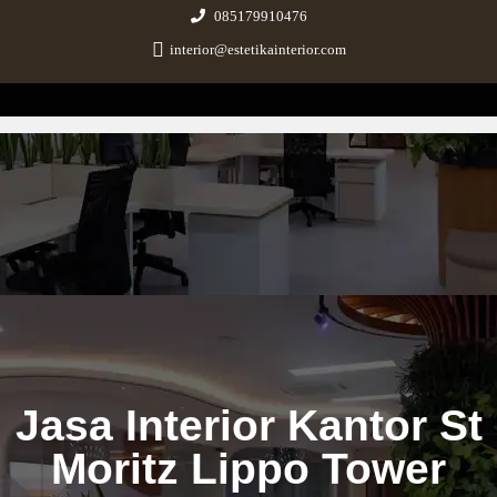
085179910476
interior@estetikainterior.com
Estetika Interior
Design & Build Consultant
Jasa Interior Kantor St
Moritz Lippo Tower