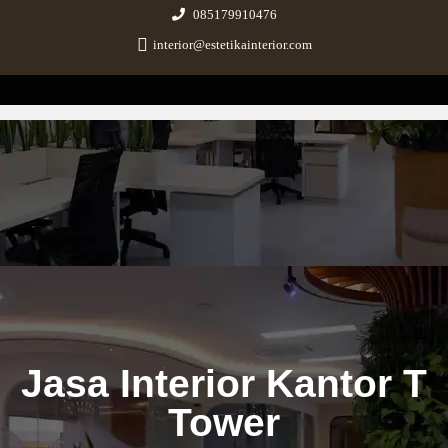
085179910476
interior@estetikainterior.com
Estetika Interior
Design & Build Consultant
Jasa Interior Kantor T
Tower