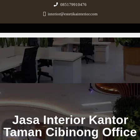
085179910476
interior@estetikainterior.com
Estetika Interior
Design & Build Consultant
Jasa Interior Kantor
Taman Cibinong Office