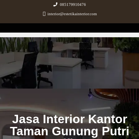
085179910476
interior@estetikainterior.com
Estetika Interior
Design & Build Consultant
Jasa Interior Kantor
Taman Gunung Putri