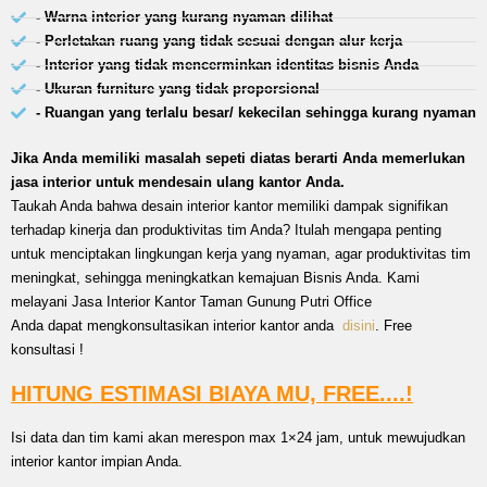
- Warna interior yang kurang nyaman dilihat
- Perletakan ruang yang tidak sesuai dengan alur kerja
- Interior yang tidak mencerminkan identitas bisnis Anda
- Ukuran furniture yang tidak proporsional
- Ruangan yang terlalu besar/ kekecilan sehingga kurang nyaman
Jika Anda memiliki masalah sepeti diatas berarti Anda memerlukan
jasa interior untuk mendesain ulang kantor Anda.
Taukah Anda bahwa desain interior kantor memiliki dampak signifikan
terhadap kinerja dan produktivitas tim Anda? Itulah mengapa penting
untuk menciptakan lingkungan kerja yang nyaman, agar produktivitas tim
meningkat, sehingga meningkatkan kemajuan Bisnis Anda. Kami
melayani Jasa Interior Kantor Taman Gunung Putri Office
Anda dapat mengkonsultasikan interior kantor anda
disini
. Free
konsultasi !
HITUNG ESTIMASI BIAYA MU, FREE....!
Isi data dan tim kami akan merespon max 1×24 jam, untuk mewujudkan
interior kantor impian Anda.