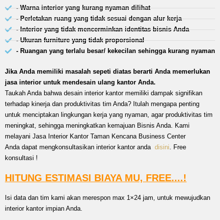
- Warna interior yang kurang nyaman dilihat
- Perletakan ruang yang tidak sesuai dengan alur kerja
- Interior yang tidak mencerminkan identitas bisnis Anda
- Ukuran furniture yang tidak proporsional
- Ruangan yang terlalu besar/ kekecilan sehingga kurang nyaman
Jika Anda memiliki masalah sepeti diatas berarti Anda memerlukan
jasa interior untuk mendesain ulang kantor Anda.
Taukah Anda bahwa desain interior kantor memiliki dampak signifikan
terhadap kinerja dan produktivitas tim Anda? Itulah mengapa penting
untuk menciptakan lingkungan kerja yang nyaman, agar produktivitas tim
meningkat, sehingga meningkatkan kemajuan Bisnis Anda. Kami
melayani Jasa Interior Kantor Taman Kencana Business Center
Anda dapat mengkonsultasikan interior kantor anda
disini
. Free
konsultasi !
HITUNG ESTIMASI BIAYA MU, FREE....!
Isi data dan tim kami akan merespon max 1×24 jam, untuk mewujudkan
interior kantor impian Anda.