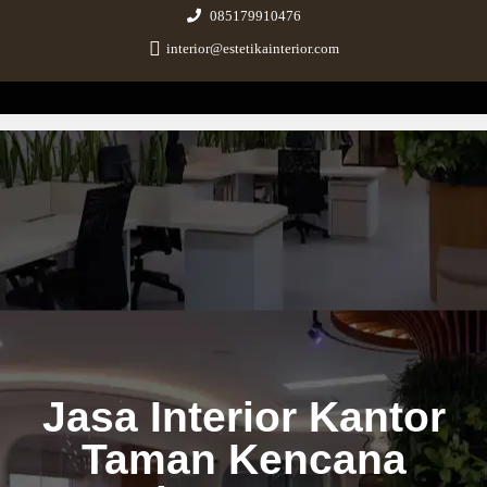
085179910476
interior@estetikainterior.com
Estetika Interior
Design & Build Consultant
Jasa Interior Kantor
Taman Kencana