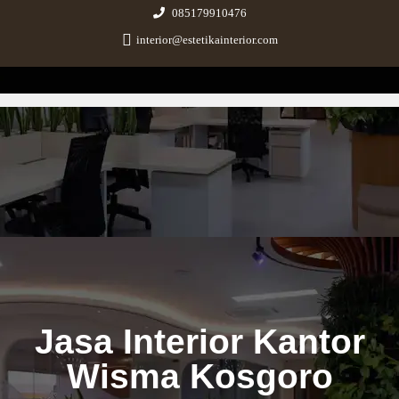
085179910476
interior@estetikainterior.com
Estetika Interior
Design & Build Consultant
Jasa Interior Kantor
Wisma Kosgoro